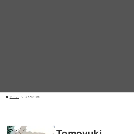
ホーム
About Me
Tomoyuki